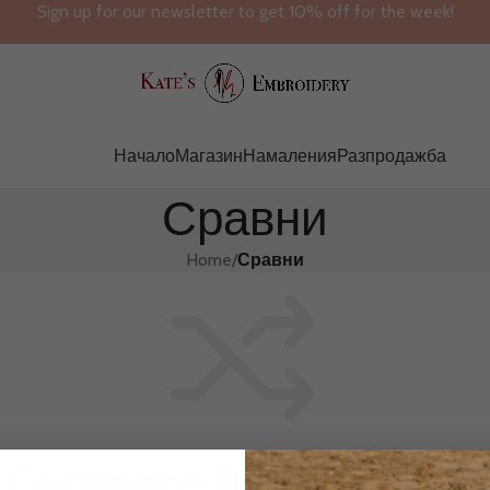
Sign up for our newsletter to get 10% off for the week!
Начало
Магазин
Намаления
Разпродажба
Сравни
Home
/
Сравни
Compare list is empty.