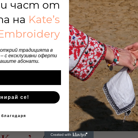
и част от
oducts to
та на
Kate’s
"Shop" page.
Embroidery
Return to shop
 открий традицията в
– с ексклузивни оферти
нашите абонати.
нирай се!
 благодаря