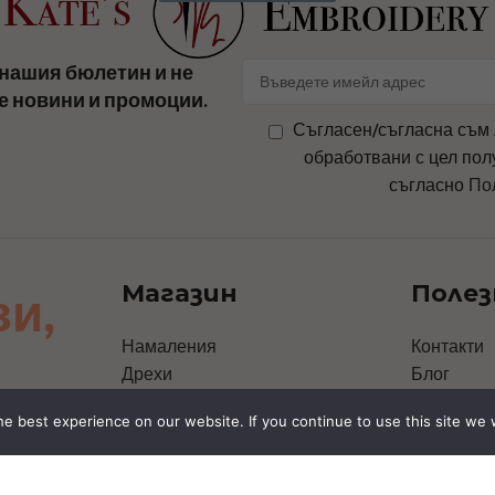
нашия бюлетин и не
е новини и промоции.
Съгласен/съгласна съм 
обработвани с цел пол
съгласно
По
Магазин
Полез
зи,
Намаления
Контакти
Дрехи
Блог
Чанти
За Нас
e best experience on our website. If you continue to use this site we w
Аксесоари
Политика 
Шапки
Политика 
Персонални дизайни