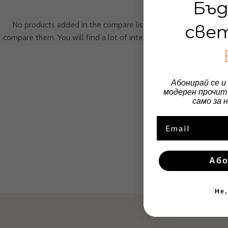
Бъд
No products added in the compare list. You must add some pr
све
compare them. You will find a lot of interesting products on our 
Абонирай се и
модерен прочит 
само за 
Email
Або
Не,