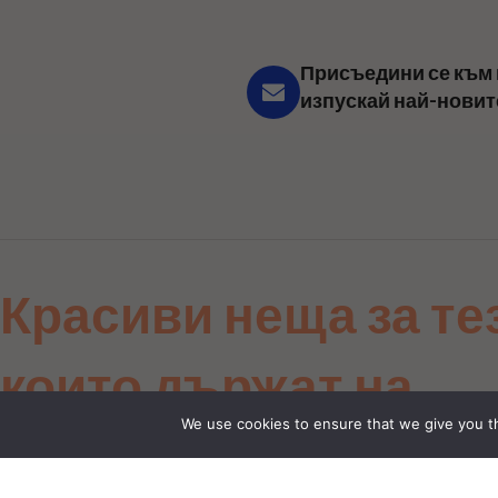
Присъедини се към 
изпускай най-новит
Красиви неща за те
които държат на
We use cookies to ensure that we give you th
детайла