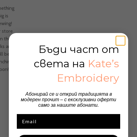
ething
ig is
ewing!
 store
 in the
Бъди част от
ks and
ll be
света на
Kate’s
nching
oon!
Embroidery
Абонирай се и открий традицията в
модерен прочит – с ексклузивни оферти
само за нашите абонати.
Email