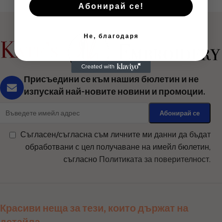
Абонирай се!
Не, благодаря
Присъедини се към нашия бюлетин и не
изпускай най-новите новини и промоции.
Съгласен/съгласна съм личните ми данни да бъдат
обработвани с цел получаване на имейл бюлетин,
съгласно
Политиката за поверителност
.
Красиви неща за тези, които държат на
детайла