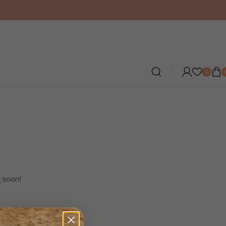
0
g soon!