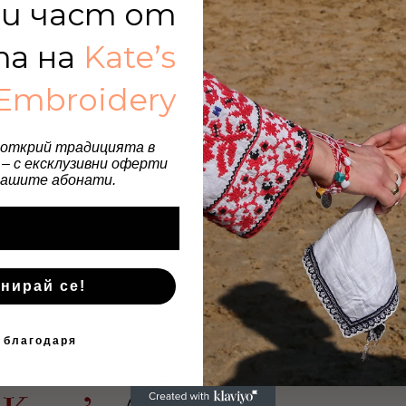
и част от
та на
Kate’s
Embroidery
 открий традицията в
– с ексклузивни оферти
нашите абонати.
нирай се!
 благодаря