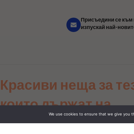
Присъедини се към 
изпускай най-новит
Красиви неща за те
които държат на
We use cookies to ensure that we give you th
детайла