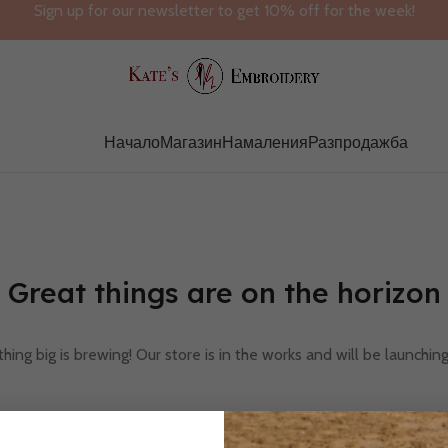
Sign up for our newsletter to get 10% off for the week!
Начало
Магазин
Намаления
Разпродажба
Great things are on the horizon
ing big is brewing! Our store is in the works and will be launchin