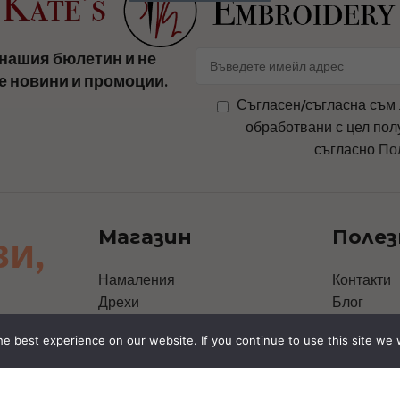
нашия бюлетин и не
е новини и промоции.
Съгласен/съгласна съм 
обработвани с цел пол
съгласно
По
Магазин
Полез
зи,
Намаления
Контакти
Дрехи
Блог
Чанти
За Нас
e best experience on our website. If you continue to use this site we w
Аксесоари
Политика 
Шапки
Политика 
Персонални дизайни