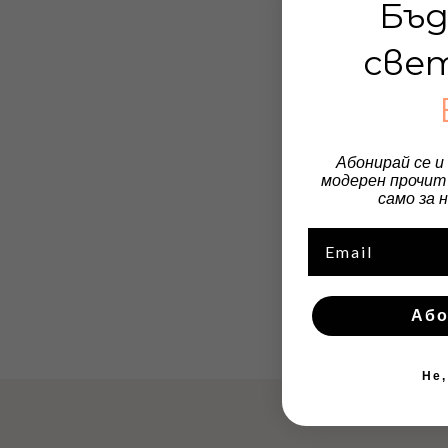
Бъд
све
Абонирай се и
модерен прочит 
само за 
Email
Або
Не,