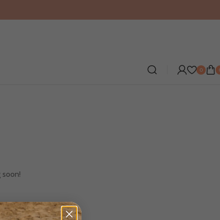
0
g soon!