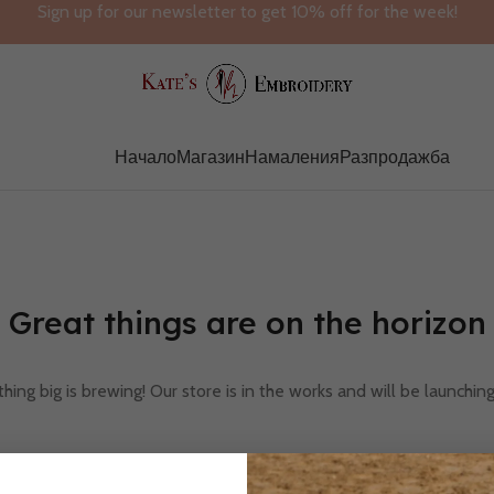
Sign up for our newsletter to get 10% off for the week!
Начало
Магазин
Намаления
Разпродажба
Great things are on the horizon
ing big is brewing! Our store is in the works and will be launchin