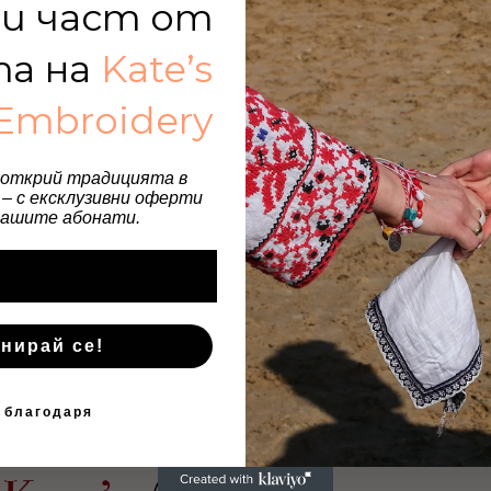
и част от
та на
Kate’s
Embroidery
 открий традицията в
– с ексклузивни оферти
нашите абонати.
нирай се!
 благодаря