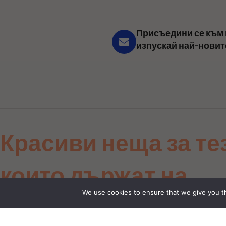
Присъедини се към 
изпускай най-новит
Красиви неща за те
които държат на
We use cookies to ensure that we give you th
детайла