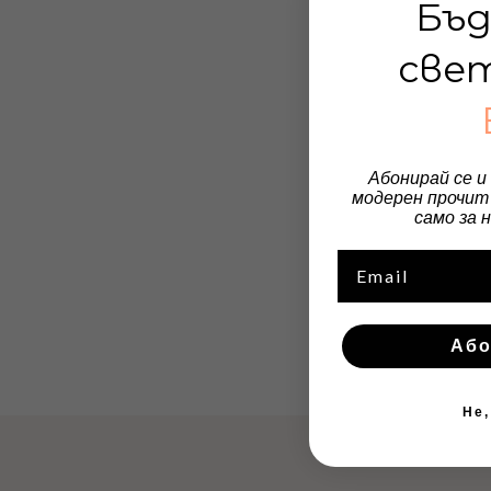
Бъд
све
Абонирай се и
модерен прочит 
само за 
Email
Або
Не,