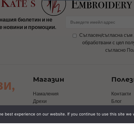
нашия бюлетин и не
е новини и промоции.
Съгласен/съгласна съм 
обработвани с цел пол
съгласно
По
Магазин
Полез
зи,
Намаления
Контакти
Дрехи
Блог
Чанти
За Нас
e best experience on our website. If you continue to use this site we w
Аксесоари
Политика 
Шапки
Политика 
Персонални дизайни