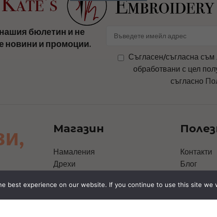
нашия бюлетин и не
е новини и промоции.
Съгласен/съгласна съм 
обработвани с цел пол
съгласно
По
Магазин
Полез
зи,
Намаления
Контакти
Дрехи
Блог
Чанти
За Нас
e best experience on our website. If you continue to use this site we w
Аксесоари
Политика 
Шапки
Политика 
Персонални дизайни