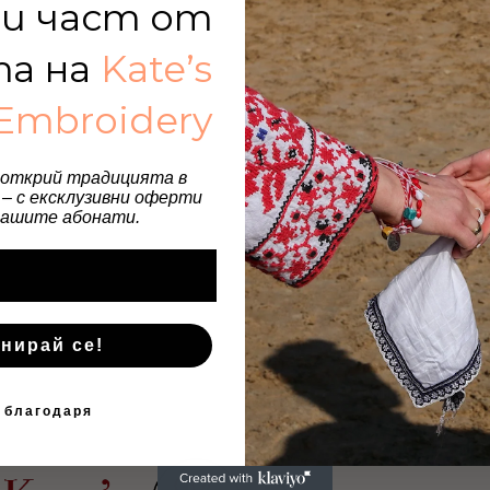
и част от
та на
Kate’s
Embroidery
 открий традицията в
– с ексклузивни оферти
нашите абонати.
нирай се!
 благодаря