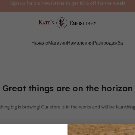
Sign up for our newsletter to get 10% off for the week!
Начало
Магазин
Намаления
Разпродажба
Great things are on the horizon
ing big is brewing! Our store is in the works and will be launchin