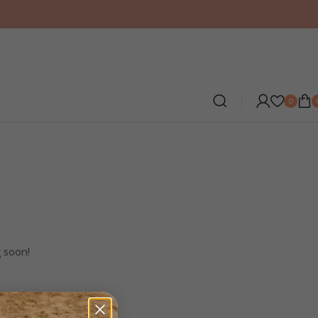
0
g soon!