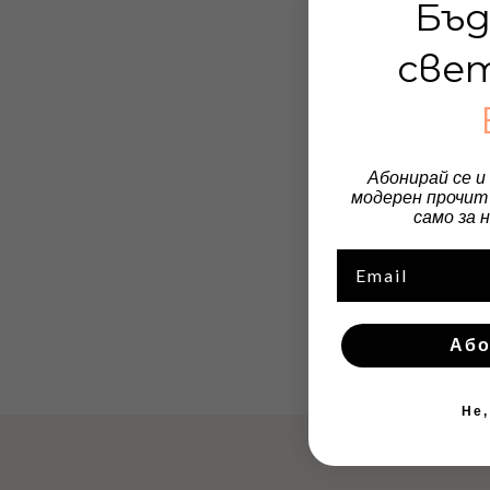
Бъд
све
Абонирай се и
модерен прочит 
само за 
Email
Або
Не,