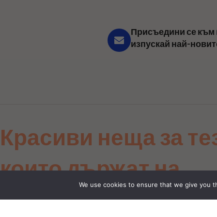
Присъедини се към 
изпускай най-новит
Красиви неща за те
които държат на
We use cookies to ensure that we give you th
детайла