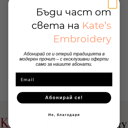
Бъди част от
света на
Kate’s
Embroidery
Абонирай се и открий традицията в
модерен прочит – с ексклузивни оферти
само за нашите абонати.
Email
Абонирай се!
Не, благодаря