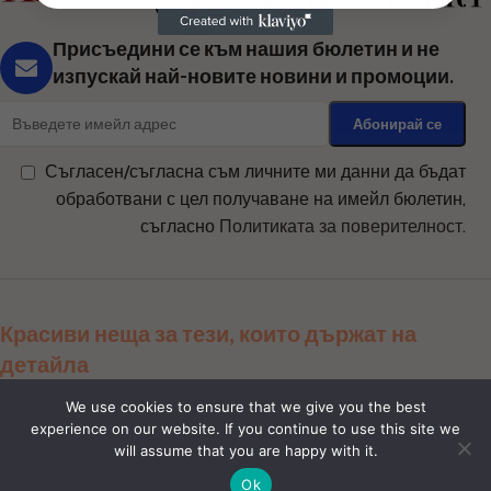
Присъедини се към нашия бюлетин и не
изпускай най-новите новини и промоции.
Съгласен/съгласна съм личните ми данни да бъдат
обработвани с цел получаване на имейл бюлетин,
съгласно
Политиката за поверителност
.
Красиви неща за тези, които държат на
детайла
Сподели ни:
We use cookies to ensure that we give you the best
experience on our website. If you continue to use this site we
will assume that you are happy with it.
Магазин
Ok