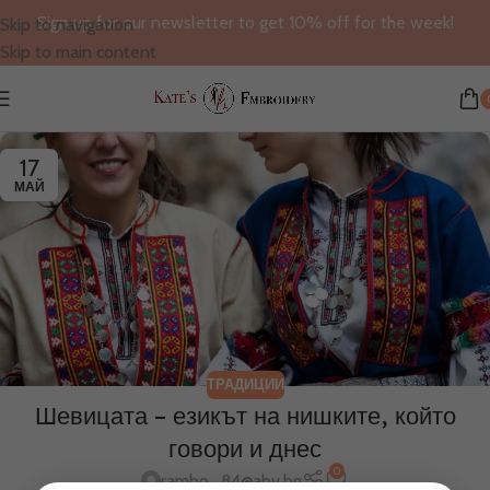
Sign up for our newsletter to get 10% off for the week!
Skip to navigation
Skip to main content
17
МАЙ
ТРАДИЦИИ
Шевицата – езикът на нишките, който
говори и днес
0
rambo_84@abv.bg