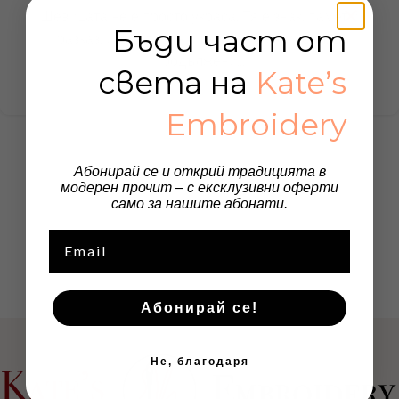
Шевицата не е просто украса. Тя е знак, памет и
Бъди част от
разказ, избродиран с търпение и смисъл. В
продължени...
света на
Kate’s
Continue reading
Embroidery
Абонирай се и открий традицията в
модерен прочит – с ексклузивни оферти
само за нашите абонати.
Email
Абонирай се!
Не, благодаря