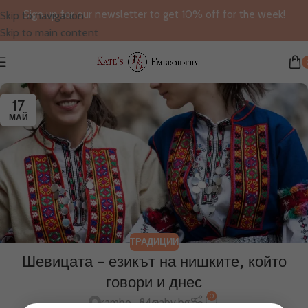
Sign up for our newsletter to get 10% off for the week!
Skip to navigation
Skip to main content
17
МАЙ
ТРАДИЦИИ
Шевицата – езикът на нишките, който
говори и днес
0
rambo_84@abv.bg