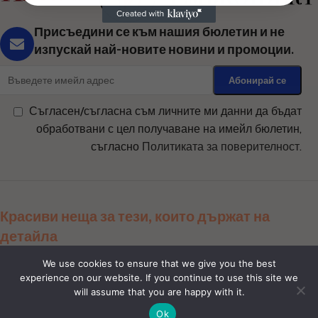
Присъедини се към нашия бюлетин и не
изпускай най-новите новини и промоции.
Съгласен/съгласна съм личните ми данни да бъдат
обработвани с цел получаване на имейл бюлетин,
съгласно
Политиката за поверителност
.
Красиви неща за тези, които държат на
детайла
Сподели ни:
We use cookies to ensure that we give you the best
experience on our website. If you continue to use this site we
will assume that you are happy with it.
Магазин
Ok