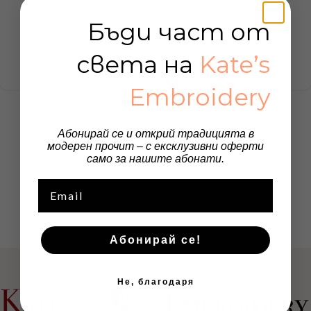
Шевицата не е просто украса. Тя е знак, памет и
Бъди част от
разказ, избродиран с търпение и смисъл. В
продължени...
света на
Kate’s
Continue reading
Embroidery
Абонирай се и открий традицията в
модерен прочит – с ексклузивни оферти
само за нашите абонати.
Email
Абонирай се!
Не, благодаря